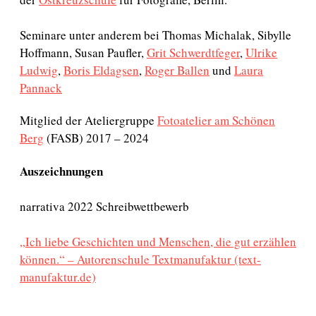
Seminare unter anderem bei Thomas Michalak, Sibylle
Hoffmann, Susan Paufler,
Grit Schwerdtfeger
,
Ulrike
Ludwig
,
Boris Eldagsen
,
Roger Ballen
und
Laura
Pannack
Mitglied der Ateliergruppe
Fotoatelier am Schönen
Berg
(FASB) 2017 – 2024
Auszeichnungen
narrativa 2022 Schreibwettbewerb
„Ich liebe Geschichten und Menschen, die gut erzählen
können.“ – Autorenschule Textmanufaktur (text-
manufaktur.de)